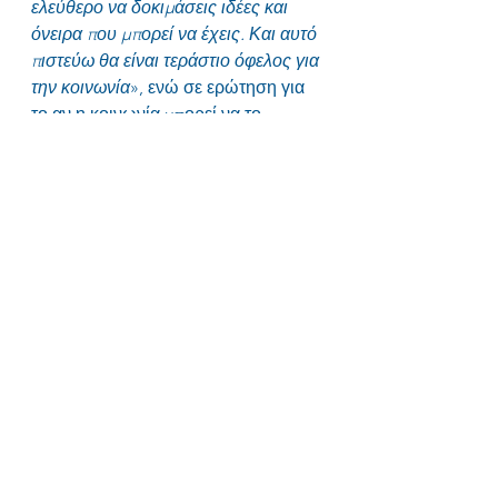
ελεύθερο να δοκιμάσεις ιδέες και 
όνειρα που μπορεί να έχεις. Και αυτό 
πιστεύω θα είναι τεράστιο όφελος για 
την κοινωνία
», ενώ σε ερώτηση για 
το αν η κοινωνία μπορεί να το 
εξασφαλίσει δήλωσε πως «
η 
κοινωνία έχει αρκετούς πόρους για 
να εξασφαλίσει σε κάθε πολίτη ένα 
ελάχιστο επίπεδο οικονομικής 
αξιοπρέπειας. Τα υπόλοιπα είναι 
πολιτική. Το ζήτημα δεν είναι η 
χρηματοδότηση. Το ζήτημα είναι η 
αναδιανομή των πόρων που ήδη 
υπάρχουν
».
Το μέλλον της εργασίας θα 
αποτελέσει μέρος της συζήτησης, 
μεταξύ άλλων, στο πλαίσιο του 
επόμενου SNF Conference που θα 