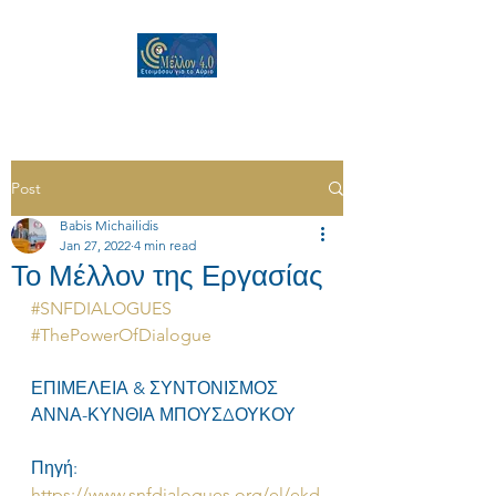
Post
Babis Michailidis
Jan 27, 2022
4 min read
Το Μέλλον της Εργασίας
#SNFDIALOGUES
#ThePowerOfDialogue
ΕΠΙΜΕΛΕΙΑ & ΣΥΝΤΟΝΙΣΜΟΣ 
ΑΝΝΑ-ΚΥΝΘΙΑ ΜΠΟΥΣΔΟΥΚΟΥ
Πηγή: 
https://www.snfdialogues.org/el/ekd